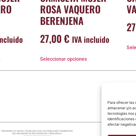
ERO
ROSA VAQUERO
V
BERENJENA
2
27,00
€
incluido
IVA incluido
Sele
s
Seleccionar opciones
Para ofrecer las
almacenar y/o ac
tecnologías nos 
identificaciones 
afectar negativa