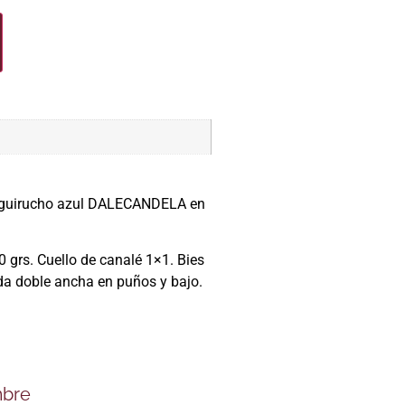
rguirucho azul DALECANDELA en
 grs. Cuello de canalé 1×1. Bies
tada doble ancha en puños y bajo.
mbre