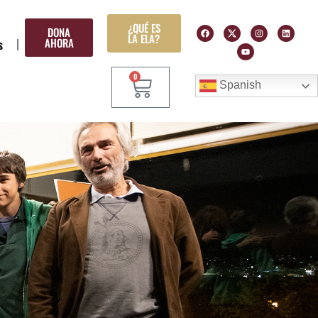
¿QUÉ ES
DONA
LA ELA?
AHORA
s
0
Spanish