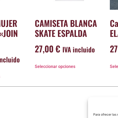
MUJER
CAMISETA BLANCA
Ca
«JOIN
SKATE ESPALDA
EL
27,00
€
2
IVA incluido
incluido
Seleccionar opciones
Sele
s
Para ofrecer las