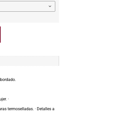
 bordado.
er. ·
uras termoselladas. · Detalles a