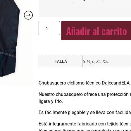
Añadir al carrito
TALLA
S, M, L, XL, XXL
Chubasquero ciclismo técnico DalecandELA.
Nuestro chubasquero ofrece una protección ma
ligera y frío.
Es fácilmente plegable y se lleva con facilidad
Está íntegramente fabricado con tejido técni
técnico multicapa que se caracteriza por una n