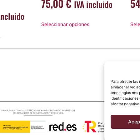
75,00
€
5
IVA incluido
incluido
Seleccionar opciones
Sele
s
Para ofrecer las
almacenar y/o ac
tecnologías nos 
identificaciones 
afectar negativa
Acep