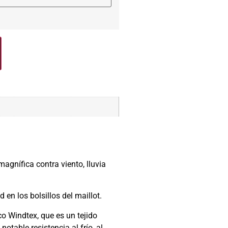
gnífica contra viento, lluvia
 en los bolsillos del maillot.
co Windtex, que es un tejido
otable resistencia al frío, al