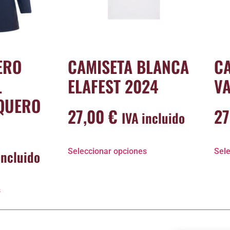
ERO
CAMISETA BLANCA
C
L
ELAFEST 2024
V
QUERO
27,00
€
2
IVA incluido
Seleccionar opciones
Sele
incluido
s