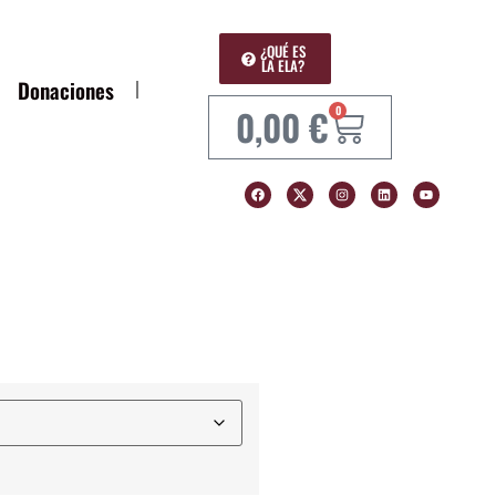
¿QUÉ ES
LA ELA?
Donaciones
0,00
€
0