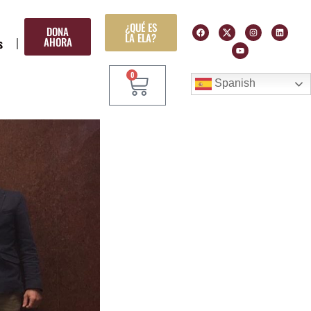
¿QUÉ ES
DONA
LA ELA?
AHORA
s
0
Spanish