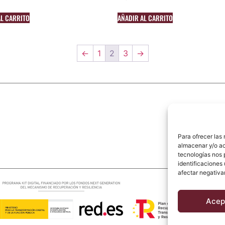
AL CARRITO
AÑADIR AL CARRITO
←
1
2
3
→
Para ofrecer las
almacenar y/o ac
tecnologías nos 
identificaciones 
afectar negativa
Acep